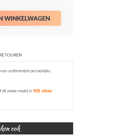
IN WINKELWAGEN
 RETOUREN
een sentimenteel persoonlijke
f dit mooie model in
925 zilver
eken ook