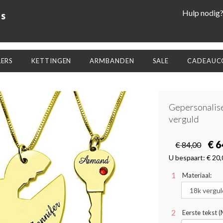
Hulp nodig
ls
LERS
KETTINGEN
ARMBANDEN
SALE
CADEAUCO
Gepersonalise
verguld
€ 6
€ 84,00
U bespaart:
€ 20,
Materiaal:
Eerste tekst 