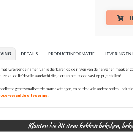
JVING
DETAILS
PRODUCTINFORMATIE
LEVERING EN
a! Graveer de namen van je dierbaren op de ringen van de hanger en maak er zo 
. ze zal de liefdevolle aandacht die je eraan besteedde vast op prijs stellen!
 collectie gepersonaliseerde mamakettingen, en ontdek vele andere opties, inclusie
.
rosé-vergulde uitvoering
Klanten die dit item hebben bekeken, bek