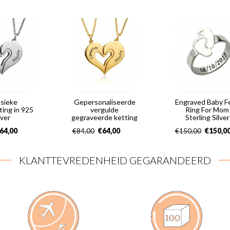
ssieke
Gepersonaliseerde
Engraved Baby F
ing in 925
vergulde
Ring For Mom
lver
gegraveerde ketting
Sterling Silver
64,00
€
64,00
€
150,0
€
84,00
€
150,00
KLANTTEVREDENHEID GEGARANDEERD