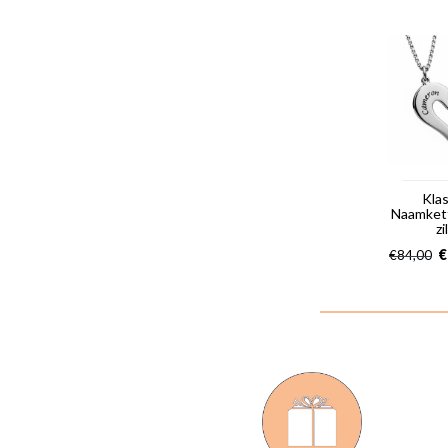
Kla
Naamkett
zi
€
€
84,00