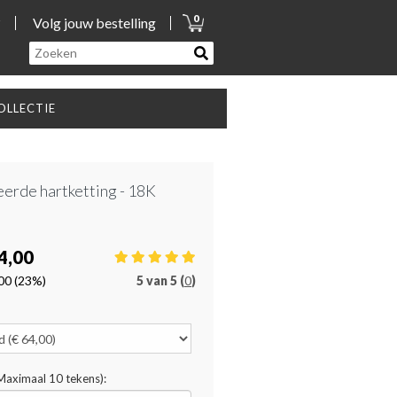
0
?
Volg jouw bestelling
LLECTIE
erde hartketting - 18K
4,00
00
(23%)
5
van
5 (
0
)
(Maximaal 10 tekens):