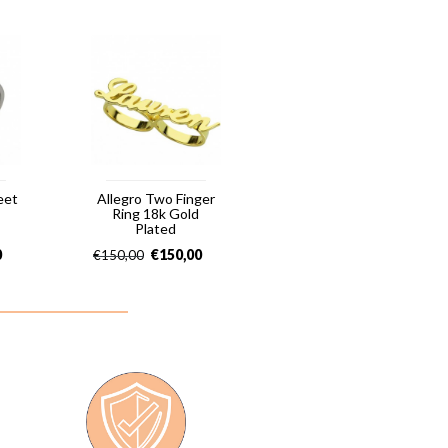
eet
Allegro Two Finger
Ring 18k Gold
Plated
0
€
150,00
€
150,00